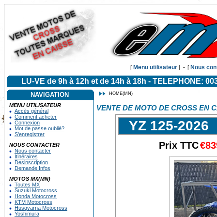
Menu utilisateur
Nous con
[
]
-
[
LU-VE de 9h à 12h et de 14h à 18h - TELEPHONE: 
NAVIGATION
HOME(MN)
MENU UTILISATEUR
VENTE DE MOTO DE CROSS EN C
Accès général
Comment acheter
YZ 125-2026
Connexion
Mot de passe oublié?
S'enregistrer
Prix TTC
€83
NOUS CONTACTER
Nous contacter
Itinéraires
Desinscription
Demande Infos
MOTOS MX(MN)
Toutes MX
Suzuki Motocross
Honda Motocross
KTM Motocross
Husqvarna Motocross
Yoshimura