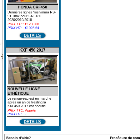
HONDA CRF450
Dernières lignes Yoshimura RS-
9T inox pour CRF450
2020/2019/2018
PRIX TTC:
€1200.00
PRIX HT:
€1025.64
DETAILS
KXF 450 2017
NOUVELLE LIGNE
ETHÉTIQUE
Le renouveau est en marche
après un an de tresting la
KXF450 2017 est aboutie.
PRIX TTC:
Appeler
PRIX HT:
-
DETAILS
Besoin d'aide?
Procédure de co