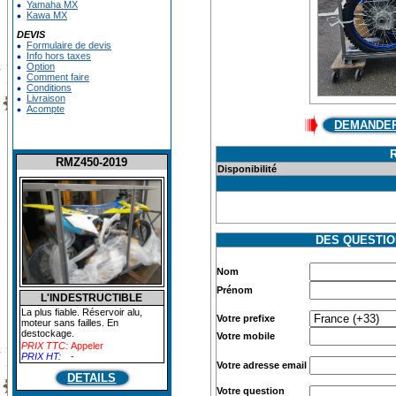
Yamaha MX
Kawa MX
DEVIS
Formulaire de devis
Info hors taxes
Option
Comment faire
Conditions
Livraison
Acompte
DEMANDER
RMZ450-2019
Disponibilité
DES QUESTI
Nom
Prénom
L'INDESTRUCTIBLE
La plus fiable. Réservoir alu,
Votre prefixe
moteur sans failles. En
destockage.
Votre mobile
PRIX TTC:
Appeler
PRIX HT:
-
Votre adresse email
DETAILS
Votre question