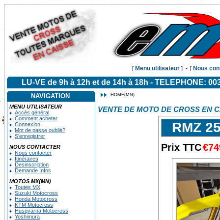
Menu utilisateur
Nous con
[
]
-
[
LU-VE de 9h à 12h et de 14h à 18h - TELEPHONE: 
NAVIGATION
HOME(MN)
MENU UTILISATEUR
VENTE DE MOTO DE CROSS EN C
Accès général
Comment acheter
RMZ 25
Connexion
Mot de passe oublié?
S'enregistrer
Prix TTC
€74
NOUS CONTACTER
Nous contacter
Itinéraires
Desinscription
Demande Infos
MOTOS MX(MN)
Toutes MX
Suzuki Motocross
Honda Motocross
KTM Motocross
Husqvarna Motocross
Yoshimura