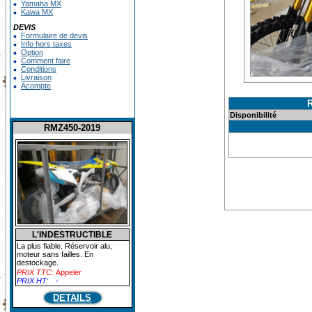
Yamaha MX
Kawa MX
DEVIS
Formulaire de devis
Info hors taxes
Option
Comment faire
Conditions
Livraison
Acompte
Disponibilité
RMZ450-2019
L'INDESTRUCTIBLE
La plus fiable. Réservoir alu,
moteur sans failles. En
destockage.
PRIX TTC:
Appeler
PRIX HT:
-
DETAILS