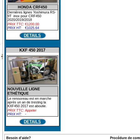
HONDA CRF450
Dernières lignes Yoshimura RS-
9T inox pour CRF450
2020/2019/2018
PRIX TTC:
€1200.00
PRIX HT:
€1025.64
DETAILS
KXF 450 2017
NOUVELLE LIGNE
ETHÉTIQUE
Le renouveau est en marche
après un an de tresting la
KXF450 2017 est aboutie.
PRIX TTC:
Appeler
PRIX HT:
-
DETAILS
Besoin d'aide?
Procédure de co